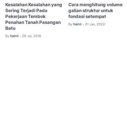
Kesalahan Kesalahan yang
Cara menghitung volume
Sering Terjadi Pada
galian struktur untuk
Pekerjaan Tembok
fondasi setempat
Penahan Tanah Pasangan
By
fakhli
01 Jan, 2020
•
Batu
By
fakhli
28 Jul, 2018
•