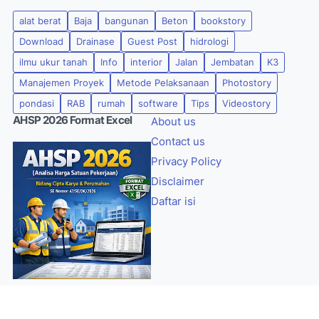
alat berat
Baja
bangunan
Beton
bookstory
Download
Drainase
Guest Post
hidrologi
ilmu ukur tanah
Info
interior
Jalan
Jembatan
K3
Manajemen Proyek
Metode Pelaksanaan
Photostory
pondasi
RAB
rumah
software
Tips
Videostory
AHSP 2026 Format Excel
About us
Contact us
Privacy Policy
Disclaimer
Daftar isi