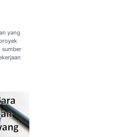
tan yang
 proyek
n sumber
ekerjaan