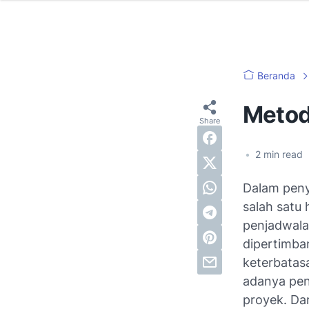
Beranda
Metod
•
2
min read
Dalam peny
salah satu 
penjadwala
dipertimba
keterbatas
adanya pen
proyek. Dar