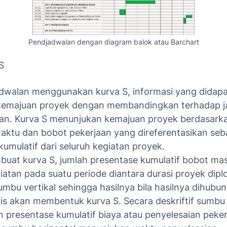
Pendjadwalan dengan diagram balok atau Barchart
S
dwalan menggunakan kurva S, informasi yang didap
kemajuan proyek dengan membandingkan terhadap j
an. Kurva S menunjukan kemajuan proyek berdasark
waktu dan bobot pekerjaan yang direferentasikan seb
kumulatif dari seluruh kegiatan proyek.
uat kurva S, jumlah presentase kumulatif bobot ma
iatan pada suatu periode diantara durasi proyek dipl
umbu vertikal sehingga hasilnya bila hasilnya dihubu
is akan membentuk kurva S. Secara deskriftif sumbu 
 presentase kumulatif biaya atau penyelesaian peke