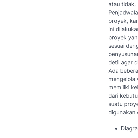
atau tidak
Penjadwala
proyek, ka
ini dilakuk
proyek yan
sesuai den
penyusunan
detil agar
Ada bebera
mengelola 
memiliki k
dari kebutu
suatu proy
digunakan 
Diagra