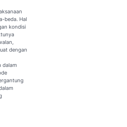
laksanaan
a-beda. Hal
gan kondisi
ktunya
walan,
buat dengan
n dalam
ode
tergantung
 dalam
g