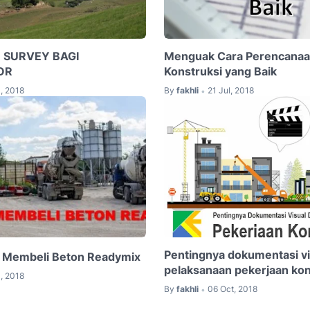
 SURVEY BAGI
Menguak Cara Perencana
OR
Konstruksi yang Baik
l, 2018
By
fakhli
21 Jul, 2018
•
Pentingnya dokumentasi vi
 Membeli Beton Readymix
pelaksanaan pekerjaan kon
l, 2018
By
fakhli
06 Oct, 2018
•