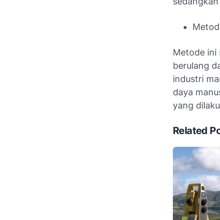
sedangkan 
Metode
Metode ini
berulang da
industri m
daya manusi
yang dilakuk
Related P