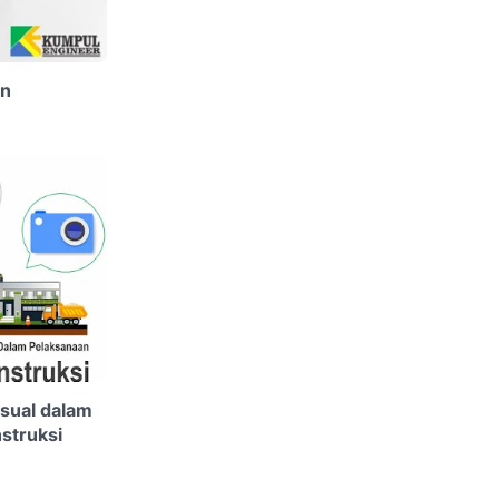
an
sual dalam
struksi