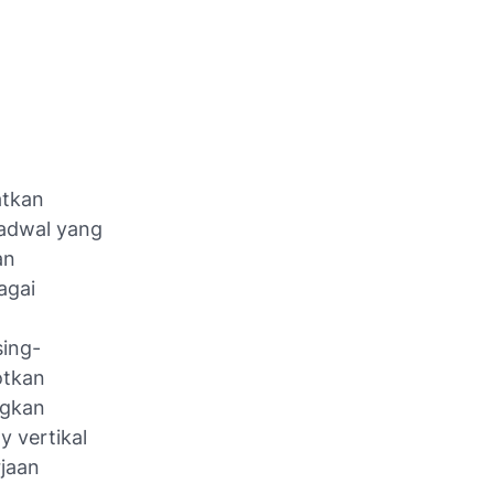
atkan
adwal yang
an
agai
sing-
otkan
ngkan
y vertikal
rjaan