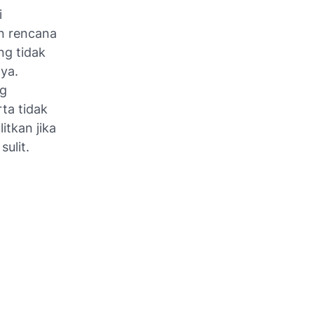
i
an rencana
ng tidak
ya.
ng
ta tidak
itkan jika
ulit.