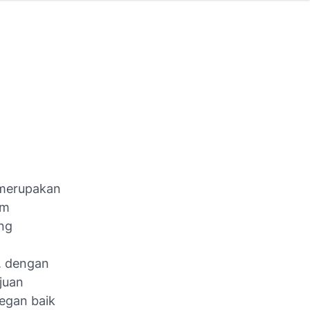
 merupakan
am
ng
l. dengan
juan
degan baik