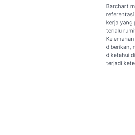
Barchart m
referentasi
kerja yang
terlalu ru
Kelemahan 
diberikan, 
diketahui d
terjadi ket