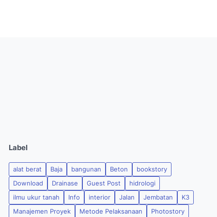
Label
alat berat
Baja
bangunan
Beton
bookstory
Download
Drainase
Guest Post
hidrologi
ilmu ukur tanah
Info
interior
Jalan
Jembatan
K3
Manajemen Proyek
Metode Pelaksanaan
Photostory