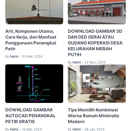
Arti, Komponen Utama,
DOWNLOAD GAMBAR 3D
Cara Kerja, dan Manfaat
DAN DED GERAI ATAU
Penggunaan Penangkal
GUDANG KOPERASI DESA
Petir
KELURAHAN MERAH
PUTIH
By
fakhli
03 Mar, 2024
•
By
fakhli
22 Nov, 2025
•
DOWNLOAD GAMBAR
Tips Memilih Kombinasi
AUTOCAD PENANGKAL
Warna Rumah Minimalis
PETIR GRATIS
Modern
By
fakhli
13 Mar, 2024
By
fakhli
08 Jan, 2025
•
•