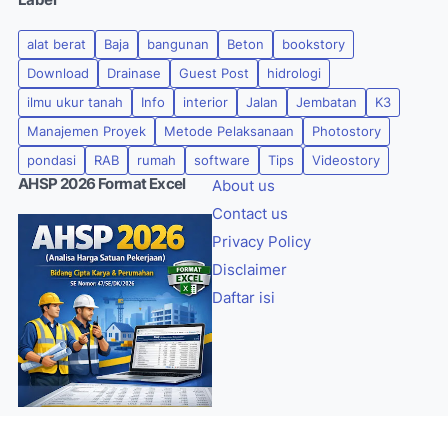
alat berat
Baja
bangunan
Beton
bookstory
Download
Drainase
Guest Post
hidrologi
ilmu ukur tanah
Info
interior
Jalan
Jembatan
K3
Manajemen Proyek
Metode Pelaksanaan
Photostory
pondasi
RAB
rumah
software
Tips
Videostory
AHSP 2026 Format Excel
About us
Contact us
Privacy Policy
Disclaimer
Daftar isi