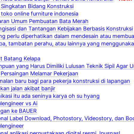
 Singkatan Bidang Konstruksi
 toko online furniture indonesia
ran Umum Pembuatan Bata Merah
gisasi dan Tantangan Kebijakan Berbasis Konstruksi
ng perlu diperhatikan dalam mendesain atau membuat
ba, tambatan perahu, atau lainnya yang menggunak
t Batang Kelapa
uan yang Harus Dimiliki Lulusan Teknik Sipil Agar 
 Persaingan Melamar Pekerjaan
alan baru bagi para pekerja konstruksi di lapangan
kan jalan akibat banjir
kasi itu ada seninya karya oh su hyang
engineer vs Ai
ngan ke BAUER
al Label Download, Photostory, Videostory, dan Boo
lengineer
al aplikasi perpustakaan digital resmi, Ipusnas!