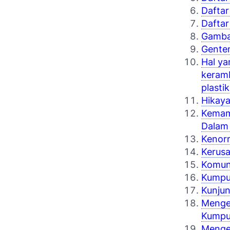
Daftar
Daftar
Gamba
Genten
Hal ya
keram
plastik
Hikaya
Kemamp
Dalam
Kenorm
Kerusa
Komuni
Kumpul
Kunju
Mengen
Kumpu
Mengen