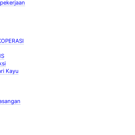
 pekerjaan
KOPERASI
IS
si
ri Kayu
pasangan