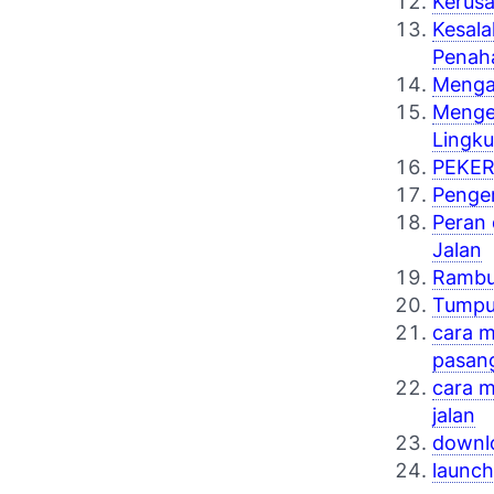
Kerusa
Kesala
Penah
Mengap
Mengen
Lingk
PEKE
Penger
Peran
Jalan
Rambu 
Tumpuk
cara m
pasan
cara 
jalan
downlo
launch