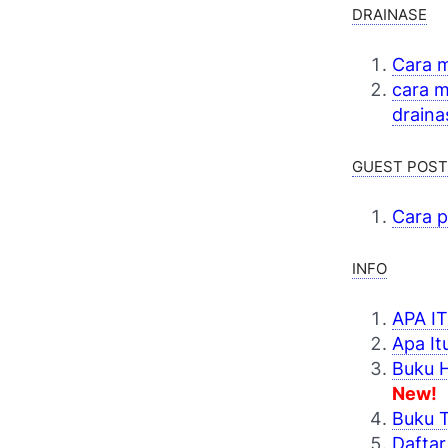
DRAINASE
Cara m
cara m
draina
GUEST POST
Cara p
INFO
APA I
Apa It
Buku H
New!
Buku T
Daftar