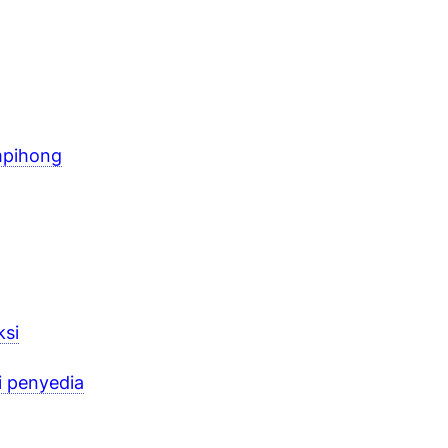
mpihong
si
 penyedia