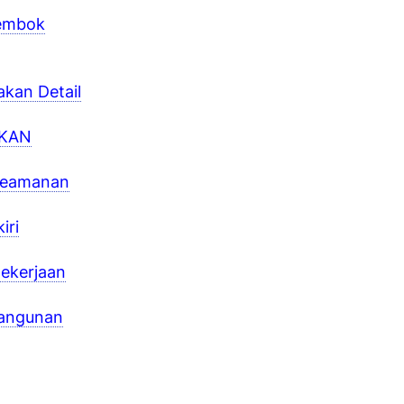
Tembok
kan Detail
AKAN
 Keamanan
iri
pekerjaan
bangunan