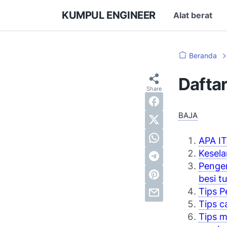
KUMPUL ENGINEER
Alat berat
Beranda
Daftar
BAJA
APA I
Kesela
Penger
besi t
Tips 
Tips c
Tips 