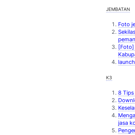
JEMBATAN
Foto 
Sekila
peman
[Foto]
Kabup
launch
K3
8 Tips
Downl
Kesela
Mengap
jasa k
Pengen