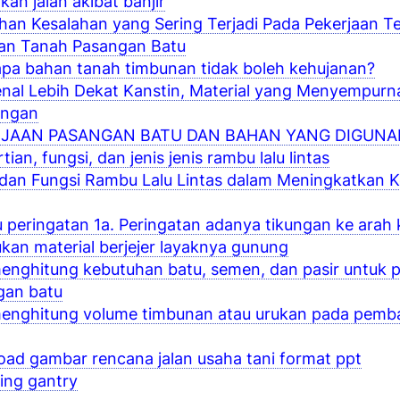
kan jalan akibat banjir
han Kesalahan yang Sering Terjadi Pada Pekerjaan 
an Tanah Pasangan Batu
a bahan tanah timbunan tidak boleh kehujanan?
al Lebih Dekat Kanstin, Material yang Menyempurna
ungan
RJAAN PASANGAN BATU DAN BAHAN YANG DIGUN
tian, fungsi, dan jenis jenis rambu lalu lintas
 dan Fungsi Rambu Lalu Lintas dalam Meningkatkan
peringatan 1a. Peringatan adanya tikungan ke arah k
an material berjejer layaknya gunung
enghitung kebutuhan batu, semen, dan pasir untuk 
gan batu
menghitung volume timbunan atau urukan pada pem
ad gambar rencana jalan usaha tani format ppt
ing gantry