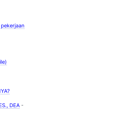
 pekerjaan
le)
NYA?
CES., DEA
-