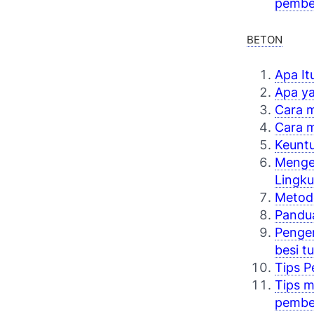
pembe
BETON
Apa It
Apa ya
Cara 
Cara m
Keunt
Mengen
Lingk
Metod
Pandua
Penger
besi t
Tips 
Tips 
pembe