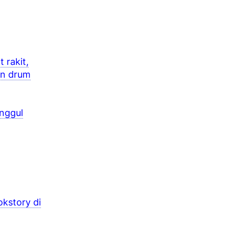
 rakit,
an drum
Unggul
kstory di