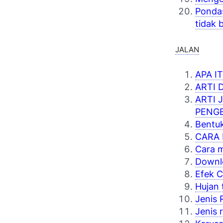
Pondas
tidak 
JALAN
APA I
ARTI 
ARTI
PENG
Bentuk
CARA
Cara m
Downlo
Efek C
Hujan 
Jenis 
Jenis 