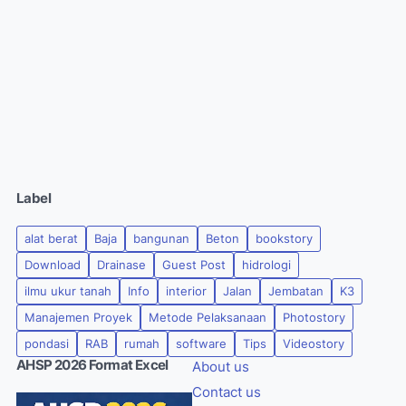
Label
alat berat
Baja
bangunan
Beton
bookstory
Download
Drainase
Guest Post
hidrologi
ilmu ukur tanah
Info
interior
Jalan
Jembatan
K3
Manajemen Proyek
Metode Pelaksanaan
Photostory
pondasi
RAB
rumah
software
Tips
Videostory
AHSP 2026 Format Excel
About us
Contact us