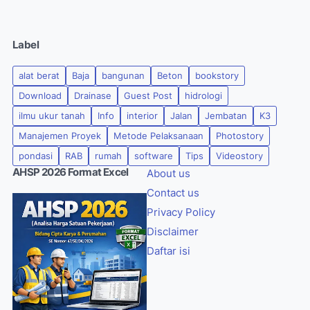
Label
alat berat
Baja
bangunan
Beton
bookstory
Download
Drainase
Guest Post
hidrologi
ilmu ukur tanah
Info
interior
Jalan
Jembatan
K3
Manajemen Proyek
Metode Pelaksanaan
Photostory
pondasi
RAB
rumah
software
Tips
Videostory
AHSP 2026 Format Excel
About us
Contact us
Privacy Policy
Disclaimer
Daftar isi