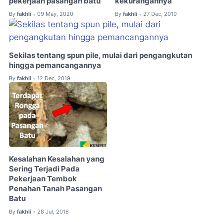
pekerjaan pasangan batu
kekurangannya
By
fakhli
09 May, 2020
By
fakhli
27 Dec, 2019
•
•
Sekilas tentang spun pile, mulai dari pengangkutan
hingga pemancangannya
By
fakhli
12 Dec, 2019
•
Kesalahan Kesalahan yang
Sering Terjadi Pada
Pekerjaan Tembok
Penahan Tanah Pasangan
Batu
By
fakhli
28 Jul, 2018
•