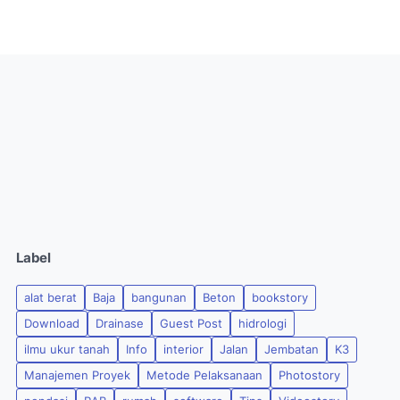
Label
alat berat
Baja
bangunan
Beton
bookstory
Download
Drainase
Guest Post
hidrologi
ilmu ukur tanah
Info
interior
Jalan
Jembatan
K3
Manajemen Proyek
Metode Pelaksanaan
Photostory