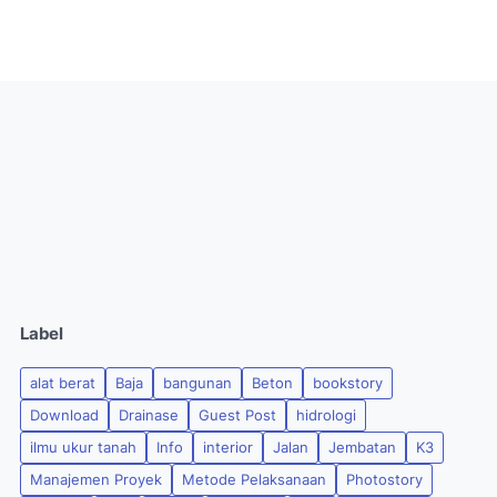
Label
alat berat
Baja
bangunan
Beton
bookstory
Download
Drainase
Guest Post
hidrologi
ilmu ukur tanah
Info
interior
Jalan
Jembatan
K3
Manajemen Proyek
Metode Pelaksanaan
Photostory