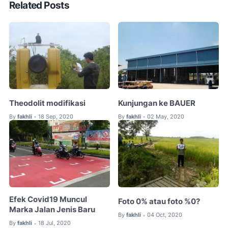
Related Posts
Theodolit modifikasi
Kunjungan ke BAUER
By
fakhli
18 Sep, 2020
By
fakhli
02 May, 2020
•
•
Efek Covid19 Muncul
Foto 0% atau foto %0?
Marka Jalan Jenis Baru
By
fakhli
04 Oct, 2020
•
By
fakhli
18 Jul, 2020
•